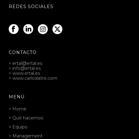
REDES SOCIALES
CONTACTO
> ertal@ertal.es
> info@ertal.es
> www.ertal.es
> www.carloslatre.com
MENÚ
> Home
> Qué hacemos
> Equipo
> Management