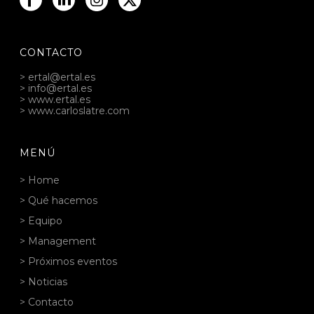
CONTACTO
> ertal@ertal.es
> info@ertal.es
> www.ertal.es
> www.carloslatre.com
MENÚ
> Home
> Qué hacemos
> Equipo
> Management
> Próximos eventos
> Noticias
> Contacto