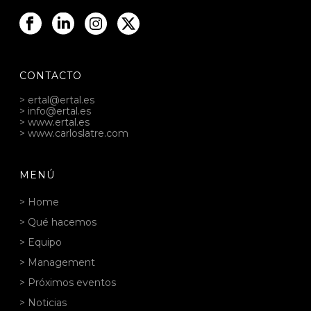
CONTACTO
> ertal@ertal.es
> info@ertal.es
> www.ertal.es
> www.carloslatre.com
MENÚ
> Home
> Qué hacemos
> Equipo
> Management
> Próximos eventos
> Noticias