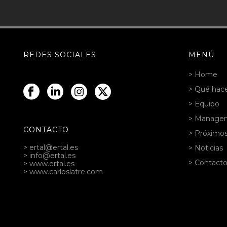
REDES SOCIALES
MENÚ
> Home
> Qué ha
> Equipo
> Manage
CONTACTO
> Próximo
> ertal@ertal.es
> Noticias
> info@ertal.es
> Contact
> www.ertal.es
> www.carloslatre.com