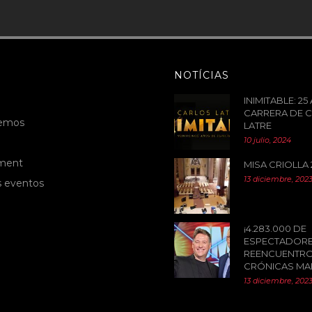
NOTÍCIAS
INIMITABLE: 2
CARRERA DE 
cemos
LATRE
10 julio, 2024
ment
MISA CRIOLLA 
13 diciembre, 202
s eventos
o
¡4.283.000 DE
ESPECTADORE
REENCUENTRO
CRÓNICAS MA
13 diciembre, 202