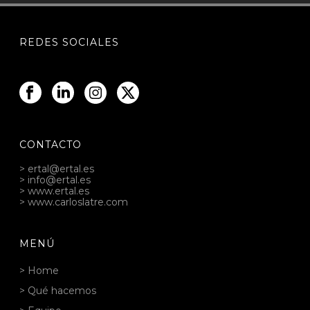
REDES SOCIALES
CONTACTO
> ertal@ertal.es
> info@ertal.es
> www.ertal.es
> www.carloslatre.com
MENÚ
> Home
> Qué hacemos