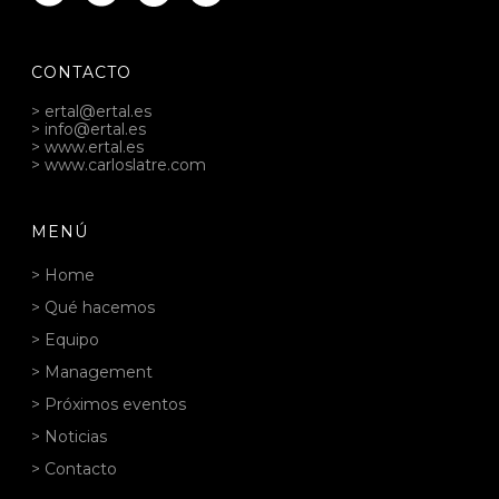
CONTACTO
> ertal@ertal.es
> info@ertal.es
> www.ertal.es
> www.carloslatre.com
MENÚ
> Home
> Qué hacemos
> Equipo
> Management
> Próximos eventos
> Noticias
> Contacto