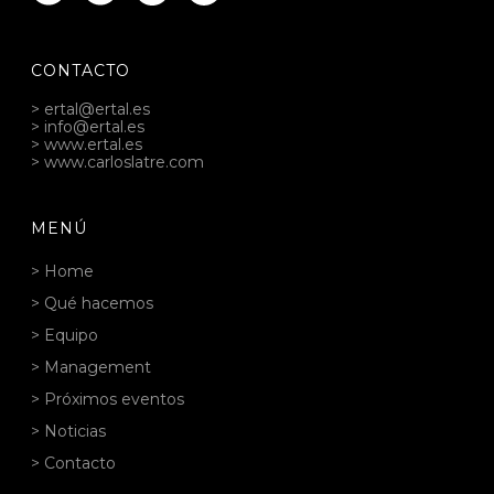
CONTACTO
> ertal@ertal.es
> info@ertal.es
> www.ertal.es
> www.carloslatre.com
MENÚ
> Home
> Qué hacemos
> Equipo
> Management
> Próximos eventos
> Noticias
> Contacto